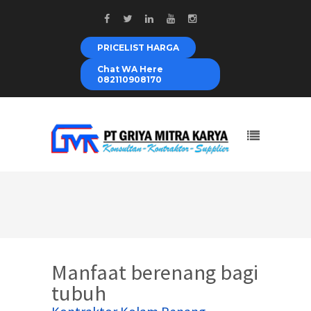
PRICELIST HARGA
Chat WA Here
082110908170
Manfaat berenang bagi
tubuh